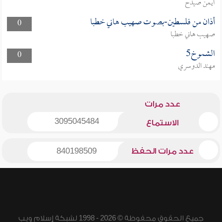
أيمن صيدح
أذان من فلسطين-بصوت صهيب هاني خطبا
0
صهيب هاني خطبا
الشموخ5
0
مهند الدوسري
عدد مرات
3095045484
الاستماع
عدد مرات الحفظ
840198509
جميع الحقوق محفوظة © 2026 - 1998 لشبكة إسلام ويب