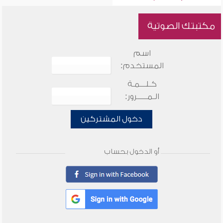
مكتبتك الصوتية
اسم
المستخدم:
كـلـــمـة
الـمـــــرور:
دخول المشتركين
أو الدخول بحساب