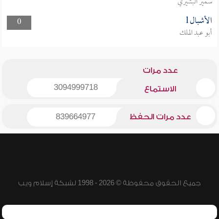
سمير البشيري
الأشبال1
0
أبو عبد الملك
عدد مرات
3094999718
الاستماع
عدد مرات الحفظ
839664977
جميع الحقوق محفوظة © 2026 - 1998 لشبكة إسلام ويب