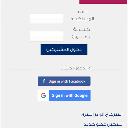
اسم
المستخدم:
كـلـــمـة
الـمـــــرور:
دخول المشتركين
أو الدخول بحساب
استرجاع الرمز السري
تسجيل عضو جديد