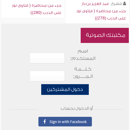
للشيخ:
عبد العزيز بن باز
جزء من محاضرة ( فتاوى نور
جزء من محاضرة ( فتاوى نور
على الدرب (280))
على الدرب (278))
مكتبتك الصوتية
اسم
المستخدم:
كـلـــمـة
الـمـــــرور:
دخول المشتركين
أو الدخول بحساب