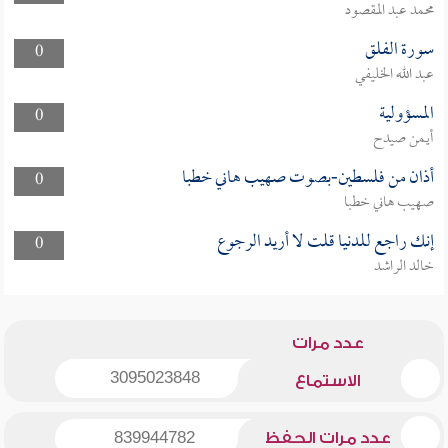
محمد عبد المقصود
سورة الفلق
0
عبد الله الخليفي
المسؤولية
0
أيمن صيدح
أذان من فلسطين-بصوت صهيب هاني خطبا
0
صهيب هاني خطبا
إنك راجع للدنيا قلت لا أريد الرجوع
0
خالد الراشد
عدد مرات
3095023848
الاستماع
عدد مرات الحفظ
839944782