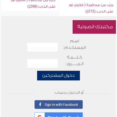
جزء من محاضرة ( فتاوى نور
على الدرب (298))
على الدرب (272))
مكتبتك الصوتية
اسم
المستخدم:
كـلـــمـة
الـمـــــرور:
دخول المشتركين
أو الدخول بحساب