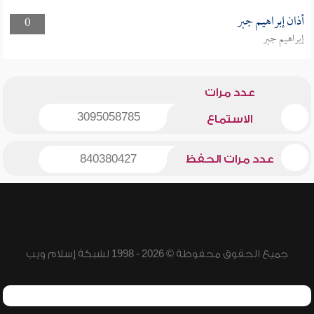
أذان إبراهيم جبر
0
إبراهيم جبر
عدد مرات
3095058785
الاستماع
عدد مرات الحفظ
840380427
جميع الحقوق محفوظة © 2026 - 1998 لشبكة إسلام ويب