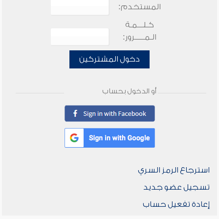
المستخدم:
كـلـــمـة
الـمـــــرور:
دخول المشتركين
أو الدخول بحساب
استرجاع الرمز السري
تسجيل عضو جديد
إعادة تفعيل حساب