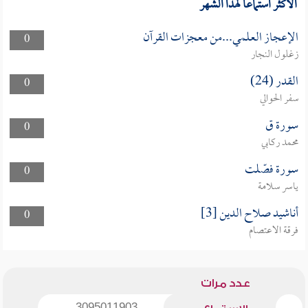
الأكثر استماعا لهذا الشهر
الإعجاز العلمي...من معجزات القرآن
0
زغلول النجار
القدر (24)
0
سفر الحوالي
سورة ق
0
محمد ركابي
سورة فصّلت
0
ياسر سلامة
أناشيد صلاح الدين [3]
0
فرقة الاعتصام
عدد مرات
3095011903