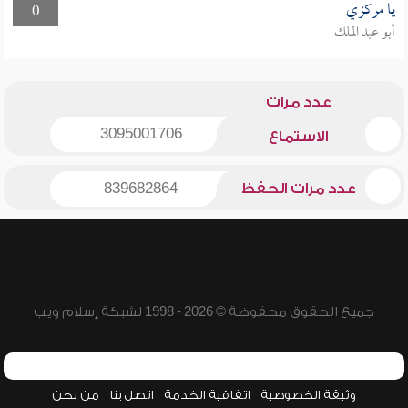
يا مركزي
0
أبو عبد الملك
عدد مرات
3095001706
الاستماع
عدد مرات الحفظ
839682864
جميع الحقوق محفوظة © 2026 - 1998 لشبكة إسلام ويب
وثيقة الخصوصية
اتفاقية الخدمة
اتصل بنا
من نحن