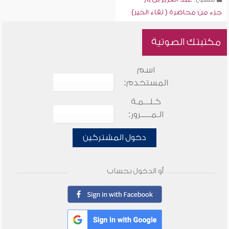
جزء من محاضرة ( لقاء الخير)
مكتبتك الصوتية
اسم
المستخدم:
كـلـــمـة
الـمـــــرور:
دخول المشتركين
أو الدخول بحساب