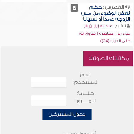
الفهرس:
حكم
نقض الوضوء من مس
الزوجة عمداً أو نسياناً
للشيخ:
عبد العزيز بن باز
جزء من محاضرة ( فتاوى نور
على الدرب (24))
مكتبتك الصوتية
اسم
المستخدم:
كـلـــمـة
الـمـــــرور:
دخول المشتركين