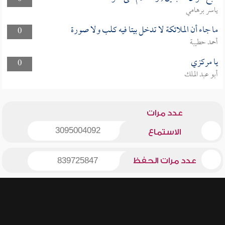
ياسر برهامي
ما جاء أن الملائكة لا تدخل بيتا فيه كلب ولا صورة
0
أحمد حطيبة
يا مركزي
0
أبو عبد الملك
عدد مرات
3095004092
الاستماع
عدد مرات الحفظ
839725847