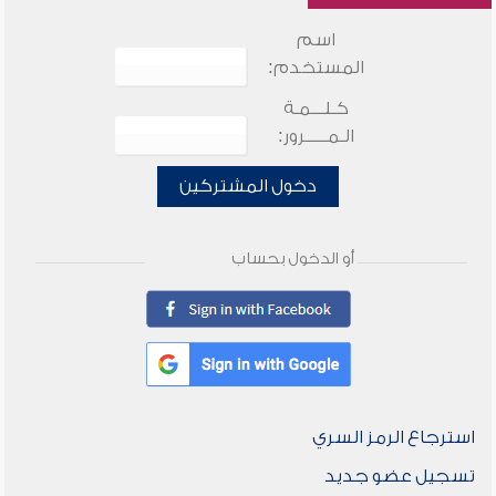
اسم
المستخدم:
كـلـــمـة
الـمـــــرور:
دخول المشتركين
أو الدخول بحساب
استرجاع الرمز السري
تسجيل عضو جديد