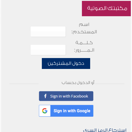
مكتبتك الصوتية
اسم
المستخدم:
كـلـــمـة
الـمـــــرور:
دخول المشتركين
أو الدخول بحساب
استرجاع الرمز السري