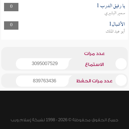
يا رفيق الدرب 1
0
سمير البشيري
الأشبال1
0
أبو عبد الملك
عدد مرات
3095007529
الاستماع
عدد مرات الحفظ
839763436
جميع الحقوق محفوظة © 2026 - 1998 لشبكة إسلام ويب