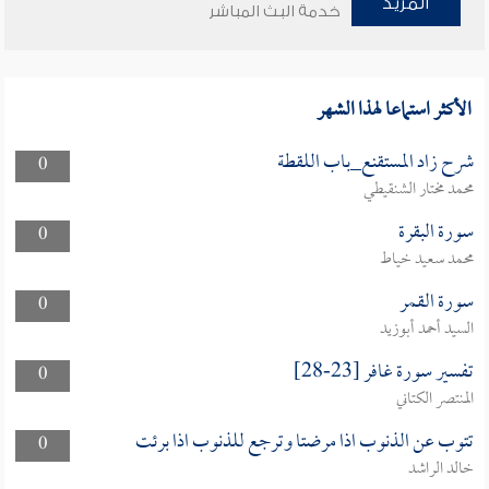
المزيد
خدمة البث المباشر
الأكثر استماعا لهذا الشهر
شرح زاد المستقنع_باب اللقطة
0
محمد مختار الشنقيطي
سورة البقرة
0
محمد سعيد خياط
سورة القمر
0
السيد أحمد أبوزيد
تفسير سورة غافر [23-28]
0
المنتصر الكتاني
تتوب عن الذنوب اذا مرضتا وترجع للذنوب اذا برئت
0
خالد الراشد