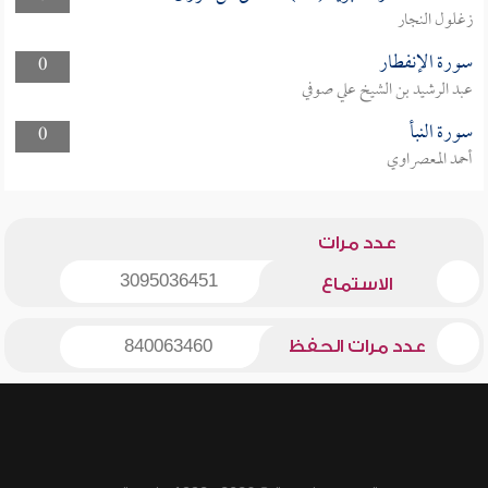
زغلول النجار
سورة الإنفطار
0
عبد الرشيد بن الشيخ علي صوفي
سورة النبأ
0
أحمد المعصراوي
عدد مرات
3095036451
الاستماع
عدد مرات الحفظ
840063460