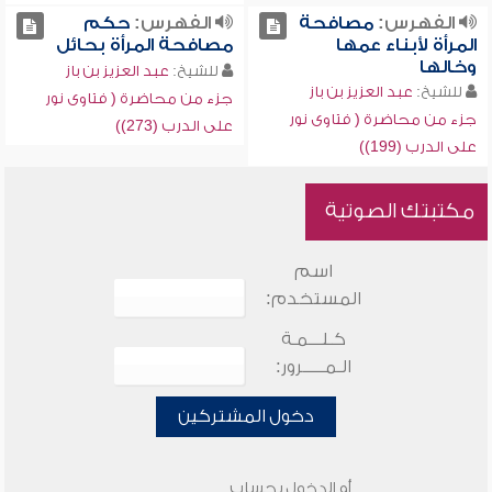
الفهرس:
مصافحة
الفهرس:
حكم
المرأة لأبناء عمها
مصافحة المرأة بحائل
وخالها
للشيخ:
عبد العزيز بن باز
للشيخ:
عبد العزيز بن باز
جزء من محاضرة ( فتاوى نور
جزء من محاضرة ( فتاوى نور
على الدرب (273))
على الدرب (199))
مكتبتك الصوتية
اسم
المستخدم:
كـلـــمـة
الـمـــــرور:
دخول المشتركين
أو الدخول بحساب