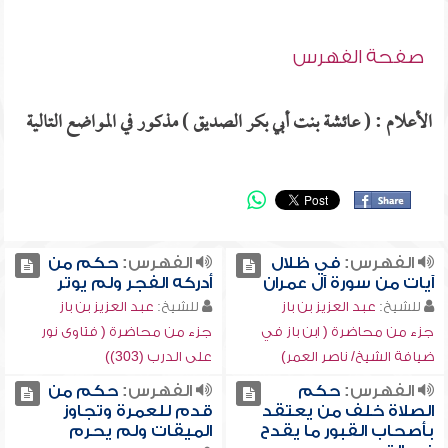
صفحة الفهرس
الأعلام : ( عائشة بنت أبي بكر الصديق ) مذكور في المواضع التالية
الفهرس:
في ظلال
الفهرس:
حكم من
آيات من سورة آل عمران
أدركه الفجر ولم يوتر
للشيخ:
عبد العزيز بن باز
للشيخ:
عبد العزيز بن باز
جزء من محاضرة ( ابن باز في
جزء من محاضرة ( فتاوى نور
ضيافة الشيخ/ ناصر العمر)
على الدرب (303))
الفهرس:
حكم
الفهرس:
حكم من
الصلاة خلف من يعتقد
قدم للعمرة وتجاوز
بأصحاب القبور ما يقدح
الميقات ولم يحرم