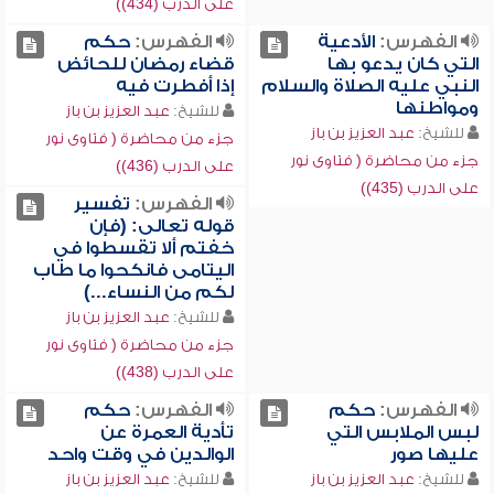
على الدرب (434))
الفهرس:
الأدعية
الفهرس:
حكم
التي كان يدعو بها
قضاء رمضان للحائض
النبي عليه الصلاة والسلام
إذا أفطرت فيه
ومواطنها
للشيخ:
عبد العزيز بن باز
للشيخ:
عبد العزيز بن باز
جزء من محاضرة ( فتاوى نور
جزء من محاضرة ( فتاوى نور
على الدرب (436))
على الدرب (435))
الفهرس:
تفسير
قوله تعالى: (فإن
خفتم ألا تقسطوا في
اليتامى فانكحوا ما طاب
لكم من النساء...)
للشيخ:
عبد العزيز بن باز
جزء من محاضرة ( فتاوى نور
على الدرب (438))
الفهرس:
حكم
الفهرس:
حكم
لبس الملابس التي
تأدية العمرة عن
عليها صور
الوالدين في وقت واحد
للشيخ:
عبد العزيز بن باز
للشيخ:
عبد العزيز بن باز