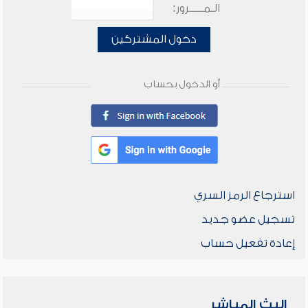
الـمـــــرور:
دخول المشتركين
أو الدخول بحساب
استرجاع الرمز السري
تسجيل عضو جديد
إعادة تفعيل حساب
البث المباشر