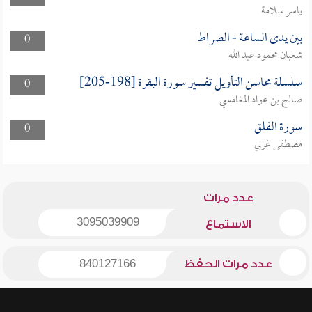
ياسر سلامة
بين يدى الساعة - الصراط
0
شعبان محمود عبد الله
سلسلة محاسن التأويل تفسير سورة البقرة [198-205]
0
صالح بن عواد المغامسي
سورة الفلق
0
مصطفى غربي
عدد مرات
3095039909
الاستماع
عدد مرات الحفظ
840127166