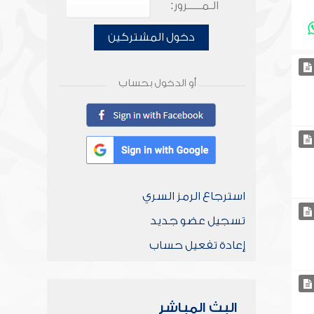
الـمـــــرور:
دخول المشتركين
أو الدخول بحساب
استرجاع الرمز السري
تسجيل عضو جديد
إعادة تفعيل حساب
البث المباشر