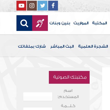
المكتبة
المواريث
بنين وبنات
الشجرة العلمية
البث المباشر
شارك بملفاتك
مكتبتك الصوتية
اسم
المستخدم:
كـلـــمـة