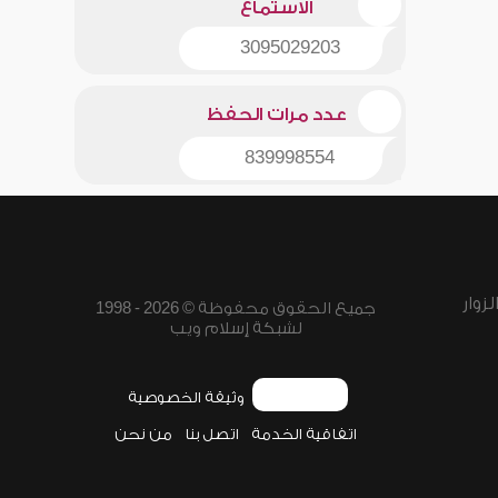
الاستماع
3095029203
عدد مرات الحفظ
839998554
زوار
جميع الحقوق محفوظة © 2026 - 1998
لشبكة إسلام ويب
وثيقة الخصوصية
اتفاقية الخدمة
اتصل بنا
من نحن