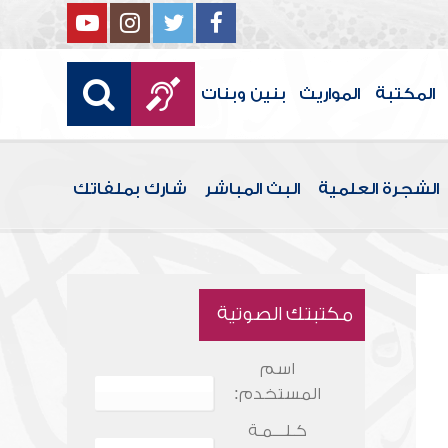
المكتبة
المواريث
بنين وبنات
الشجرة العلمية
البث المباشر
شارك بملفاتك
مكتبتك الصوتية
اسم
المستخدم:
كـلـــمـة