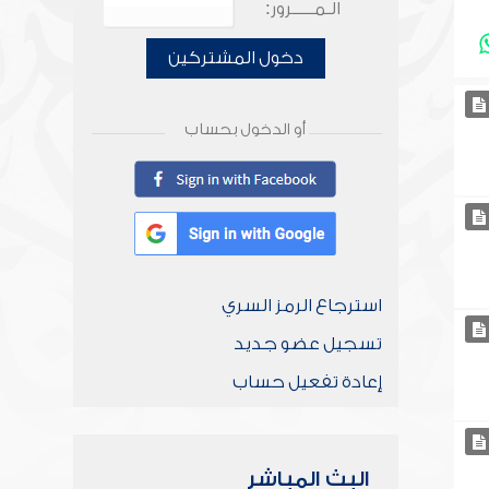
الـمـــــرور:
دخول المشتركين
أو الدخول بحساب
استرجاع الرمز السري
تسجيل عضو جديد
إعادة تفعيل حساب
البث المباشر