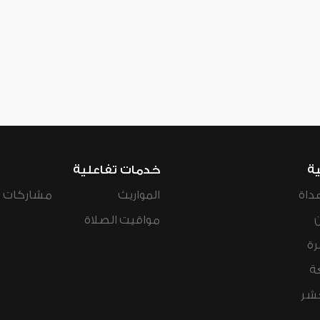
ية
خدمات تفاعلية
داة
المواريث
مشاركات ال
مواقيت الصلاة
رة
ة
عشر