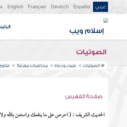
عربي
Español
Deutsch
Français
English
ia
الرئي
الصوتيات
الصوتيات
علماء ودعاة
محاضرات مفرغة
فتاوى ن
صفحة الفهرس
الحديث الشريف : ( احرص على ما ينفعك واستعن بالله ولا ت