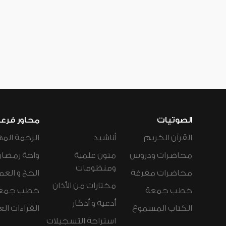
الصوتيات
محاور فرع
القرآن الكريم
أناشيد
الرحمة المه
محاضرات ودروس
متون علمية
واحة رمضان
ومنظومات
محاضرات مفرغة
الحج و العم
مختارات من الأذان
خطب جمعة
خطب جمع
أدعية و أذكار
الكتاب المسموع
القراءات ال
استراحة التسجيلات