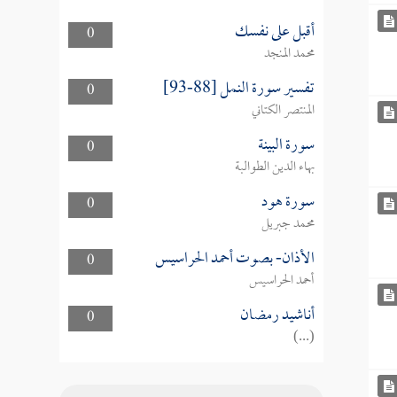
أقبل على نفسك
0
محمد المنجد
تفسير سورة النمل [88-93]
0
المنتصر الكتاني
سورة البينة
0
بهاء الدين الطوالبة
سورة هود
0
محمد جبريل
الأذان- بصوت أحمد الحراسيس
0
أحمد الحراسيس
أناشيد رمضان
0
(...)