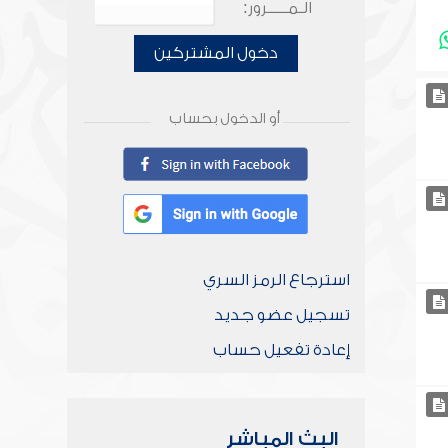
الـمـــــرور:
دخول المشتركين
أو الدخول بحساب
استرجاع الرمز السري
تسجيل عضو جديد
إعادة تفعيل حساب
البث المباشر