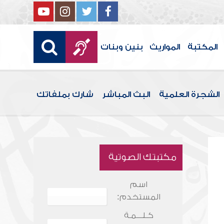
المكتبة
المواريث
بنين وبنات
الشجرة العلمية
البث المباشر
شارك بملفاتك
مكتبتك الصوتية
اسم
المستخدم:
كـلـــمـة