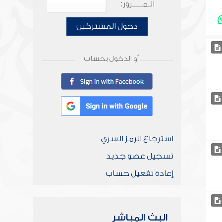
الـمـــــرور:
دخول المشتركين
أو الدخول بحساب
استرجاع الرمز السري
تسجيل عضو جديد
إعادة تفعيل حساب
البث المباشر