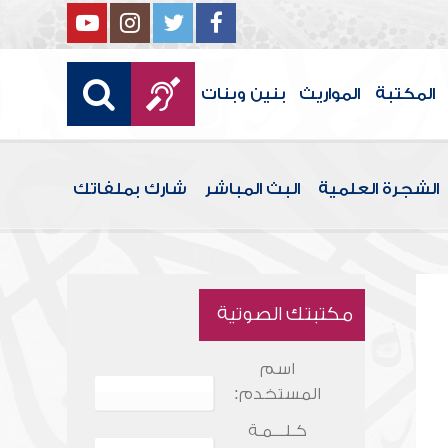
المكتبة
المواريث
بنين وبنات
الشجرة العلمية
البث المباشر
شارك بملفاتك
مكتبتك الصوتية
اسم
المستخدم:
كـلـــمـة