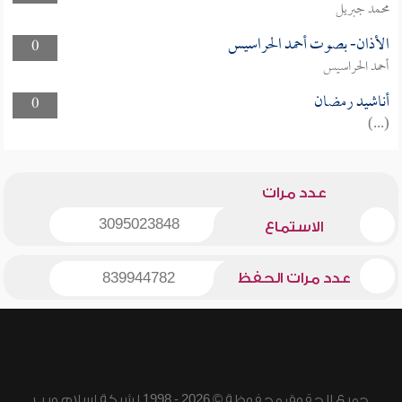
محمد جبريل
الأذان- بصوت أحمد الحراسيس
0
أحمد الحراسيس
أناشيد رمضان
0
(...)
عدد مرات
3095023848
الاستماع
عدد مرات الحفظ
839944782
جميع الحقوق محفوظة © 2026 - 1998 لشبكة إسلام ويب