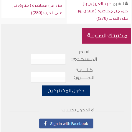
للشيخ:
عبد العزيز بن باز
جزء من محاضرة ( فتاوى نور
جزء من محاضرة ( فتاوى نور
على الدرب (280))
على الدرب (278))
مكتبتك الصوتية
اسم
المستخدم:
كـلـــمـة
الـمـــــرور:
دخول المشتركين
أو الدخول بحساب