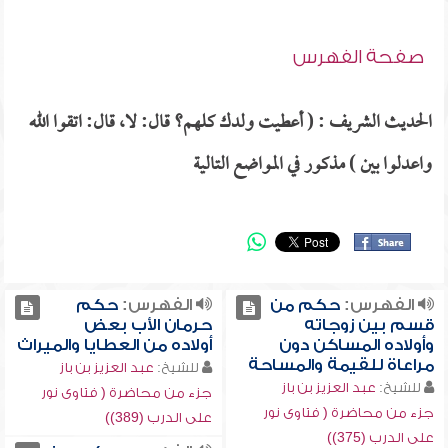
صفحة الفهرس
الحديث الشريف : ( أعطيت ولدك كلهم؟ قال: لا، قال: اتقوا الله
واعدلوا بين ) مذكور في المواضع التالية
الفهرس:
حكم من
الفهرس:
حكم
قسم بين زوجاته
حرمان الأب بعض
وأولاده المساكن دون
أولاده من العطايا والميراث
مراعاة للقيمة والمساحة
للشيخ:
عبد العزيز بن باز
للشيخ:
عبد العزيز بن باز
جزء من محاضرة ( فتاوى نور
جزء من محاضرة ( فتاوى نور
على الدرب (389))
على الدرب (375))