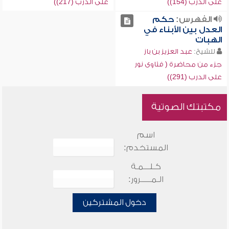
على الدرب (154))
على الدرب (217))
الفهرس:
حكم
العدل بين الأبناء في
الهبات
للشيخ:
عبد العزيز بن باز
جزء من محاضرة ( فتاوى نور
على الدرب (291))
مكتبتك الصوتية
اسم
المستخدم:
كـلـــمـة
الـمـــــرور:
دخول المشتركين