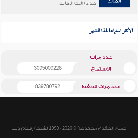
المزيد
خدمة البث المباشر
الأكثر استماعا لهذا الشهر
عدد مرات
3095009228
الاستماع
عدد مرات الحفظ
839780792
جميع الحقوق محفوظة © 2026 - 1998 لشبكة إسلام ويب