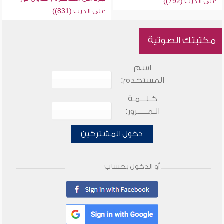
على الدرب (792))
على الدرب (831))
مكتبتك الصوتية
اسم
المستخدم:
كـلـــمـة
الـمـــــرور:
دخول المشتركين
أو الدخول بحساب