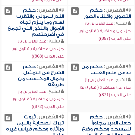
الفهرس:
حكم
الفهرس:
حكم
التصوير واقتناء الصور
النذر للموتى والتقرب
لهم وما يلزم تجاه
للشيخ:
عبد العزيز بن باز
الأموال والنذور التي تجمع
جزء من محاضرة ( فتاوى نور
في أضرحتهم
على الدرب (857))
للشيخ:
عبد العزيز بن باز
جزء من محاضرة ( فتاوى نور
على الدرب (868))
الفهرس:
حكم من
الفهرس:
حكم
يدعي علم الغيب
الشرع في التمثيل
والمال المكتسب من
للشيخ:
عبد العزيز بن باز
طريقه
جزء من محاضرة ( فتاوى نور
للشيخ:
عبد العزيز بن باز
على الدرب (871))
جزء من محاضرة ( فتاوى نور
على الدرب (872))
الفهرس:
حكم
الفهرس:
ثبوت
جعل القبر مجاوراً
تبرك الصحابة بالنبي
للمسجد وحكم وضع
وبآثاره وحكم قياس غيره