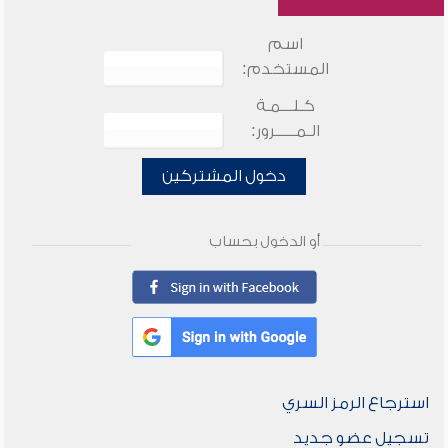
اسم
المستخدم:
كـلـــمـة
الـمـــــرور:
دخول المشتركين
أو الدخول بحساب
استرجاع الرمز السري
تسجيل عضو جديد