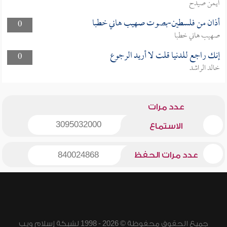
أيمن صيدح
أذان من فلسطين-بصوت صهيب هاني خطبا
0
صهيب هاني خطبا
إنك راجع للدنيا قلت لا أريد الرجوع
0
خالد الراشد
عدد مرات
3095032000
الاستماع
عدد مرات الحفظ
840024868
جميع الحقوق محفوظة © 2026 - 1998 لشبكة إسلام ويب