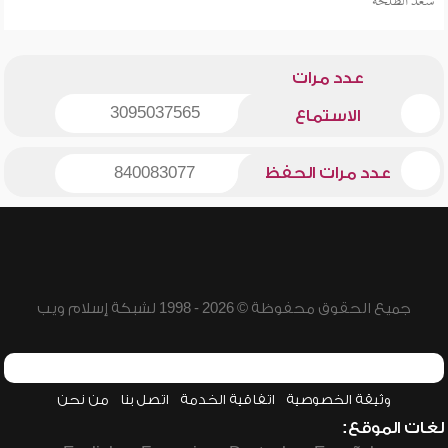
سعد الطلحة
عدد مرات
3095037565
الاستماع
عدد مرات الحفظ
840083077
جميع الحقوق محفوظة © 2026 - 1998 لشبكة إسلام ويب
وثيقة الخصوصية
اتفاقية الخدمة
اتصل بنا
من نحن
لغات الموقع: