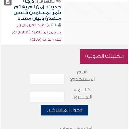
الفهرس:
درجة
حديث: (من لم يهتم
بأمر المسلمين فليس
منهم) وبيان معناه
للشيخ:
عبد العزيز بن باز
جزء من محاضرة ( فتاوى نور
على الدرب (185))
مكتبتك الصوتية
اسم
المستخدم:
كـلـــمـة
الـمـــــرور:
دخول المشتركين