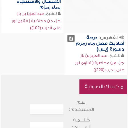
الاغتسال والاستنجاء
بماء زمزم
للشيخ:
عبد العزيز بن باز
جزء من محاضرة ( فتاوى نور
على الدرب (102))
الفهرس:
درجة
أحاديث فضل ماء زمزم
وسورة (يس)
للشيخ:
عبد العزيز بن باز
جزء من محاضرة ( فتاوى نور
على الدرب (220))
مكتبتك الصوتية
اسم
المستخدم:
كـلـــمـة
الـمـــــرور: