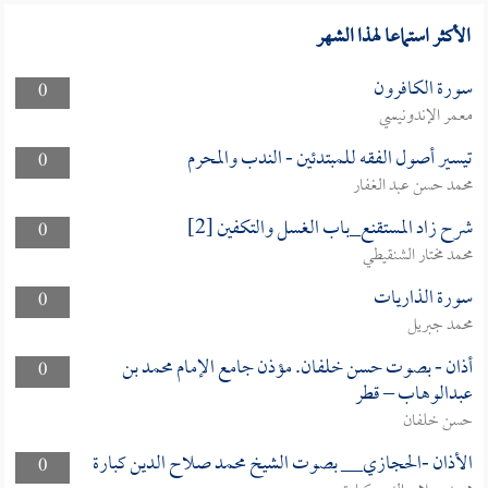
الأكثر استماعا لهذا الشهر
سورة الكافرون
0
معمر الإندونيسي
تيسير أصول الفقه للمبتدئين - الندب والمحرم
0
محمد حسن عبد الغفار
شرح زاد المستقنع_باب الغسل والتكفين [2]
0
محمد مختار الشنقيطي
سورة الذاريات
0
محمد جبريل
أذان - بصوت حسن خلفان. مؤذن جامع الإمام محمد بن
0
عبدالوهاب – قطر
حسن خلفان
الأذان -الحجازي__ بصوت الشيخ محمد صلاح الدين كبارة
0