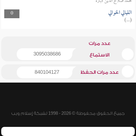
محمد صلاح الدين كبارة
الليالي الخوالي
0
(...)
عدد مرات
3095038686
الاستماع
عدد مرات الحفظ
840104127
جميع الحقوق محفوظة © 2026 - 1998 لشبكة إسلام ويب