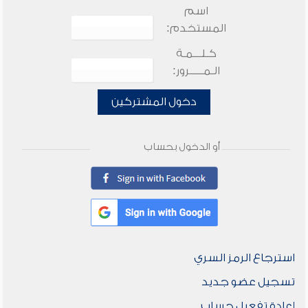
اسم
المستخدم:
كـلـــمـة
الـمـــــرور:
دخول المشتركين
أو الدخول بحساب
استرجاع الرمز السري
تسجيل عضو جديد
إعادة تفعيل حساب