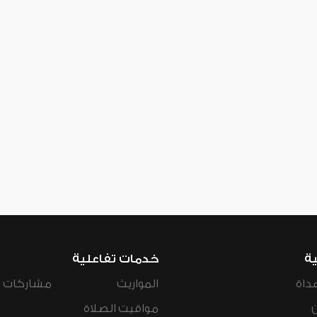
ية
خدمات تفاعلية
داة
المواريث
مشاركات ال
مواقيت الصلاة