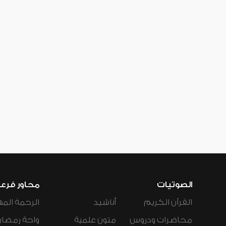
الصوتيات
محاور فرع
القرآن الكريم
أناشيد
الرحمة المه
محاضرات ودروس
متون علمية
واحة رمضان