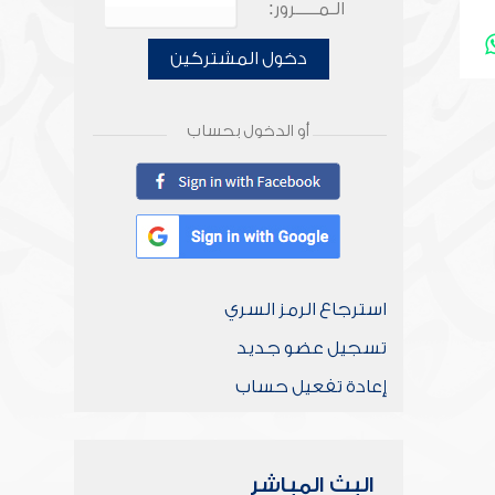
الـمـــــرور:
دخول المشتركين
أو الدخول بحساب
استرجاع الرمز السري
تسجيل عضو جديد
إعادة تفعيل حساب
البث المباشر