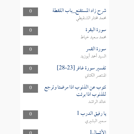
شرح زاد المستقنع_باب اللقطة
0
محمد مختار الشنقيطي
سورة البقرة
0
محمد سعيد خياط
سورة القمر
0
السيد أحمد أبوزيد
تفسير سورة غافر [23-28]
0
المنتصر الكتاني
تتوب عن الذنوب اذا مرضتا وترجع
0
للذنوب اذا برئت
خالد الراشد
يا رفيق الدرب 1
0
سمير البشيري
الأشبال1
0