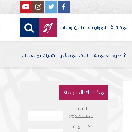
المكتبة
المواريث
بنين وبنات
الشجرة العلمية
البث المباشر
شارك بملفاتك
مكتبتك الصوتية
اسم
المستخدم:
كـلـــمـة