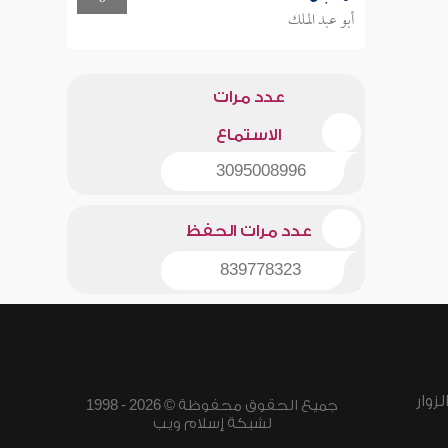
أبو عبد الملك
عدد مرات
الاستماع
3095008996
عدد مرات الحفظ
839778323
زوار
جميع الحقوق محفوظة © 2026 - 1998
لشبكة إسلام ويب