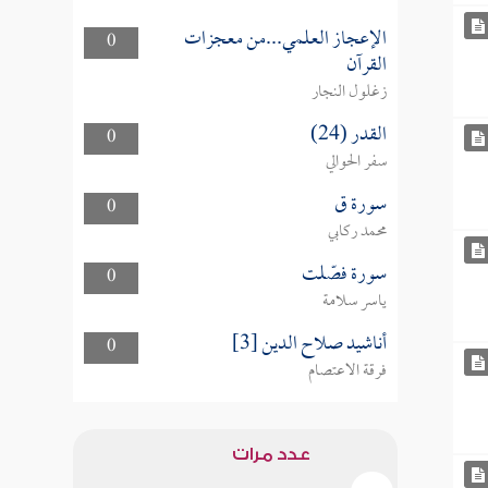
الإعجاز العلمي...من معجزات
0
القرآن
زغلول النجار
القدر (24)
0
سفر الحوالي
سورة ق
0
محمد ركابي
سورة فصّلت
0
ياسر سلامة
أناشيد صلاح الدين [3]
0
فرقة الاعتصام
عدد مرات