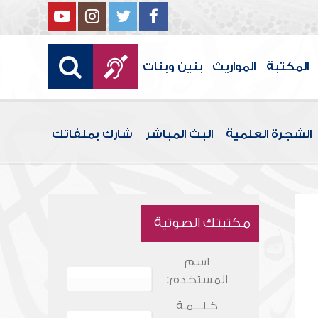
المكتبة
المواريث
بنين وبنات
الشجرة العلمية
البث المباشر
شارك بملفاتك
مكتبتك الصوتية
اسم
المستخدم:
كـلـــمـة