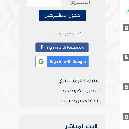
الـمـــــرور:
دخول المشتركين
أو الدخول بحساب
استرجاع الرمز السري
تسجيل عضو جديد
إعادة تفعيل حساب
البث المباشر