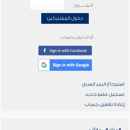
الـمـــــرور:
دخول المشتركين
أو الدخول بحساب
استرجاع الرمز السري
تسجيل عضو جديد
إعادة تفعيل حساب