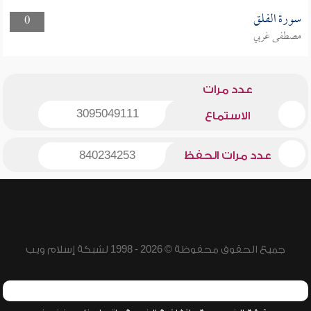
سورة الفلق
0
مصطفى غربي
عدد مرات
3095049111
الاستماع
عدد مرات الحفظ
840234253
جميع الحقوق محفوظة © 2026 - 1998 لشبكة إسلام ويب