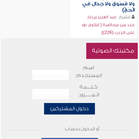
وَلا فُسُوقَ وَلا جِدَالَ فِي
الْحَجِّ)
للشيخ:
عبد العزيز بن باز
جزء من محاضرة ( فتاوى نور
على الدرب (226))
مكتبتك الصوتية
اسم
المستخدم:
كـلـــمـة
الـمـــــرور:
دخول المشتركين
أو الدخول بحساب