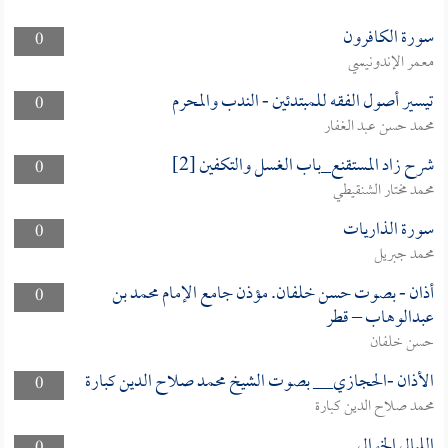
سورة الكافرون
0
معمر الإندونيسي
تيسير أصول الفقه للمبتدئين - الندب والمحرم
0
محمد حسن عبد الغفار
شرح زاد المستقنع_باب الغسل والتكفين [2]
0
محمد مختار الشنقيطي
سورة الذاريات
0
محمد جبريل
أذان - بصوت حسن خلفان. مؤذن جامع الإمام محمد بن
0
عبدالوهاب – قطر
حسن خلفان
الأذان -الحجازي__ بصوت الشيخ محمد صلاح الدين كبارة
0
محمد صلاح الدين كبارة
الليالي الخوالي