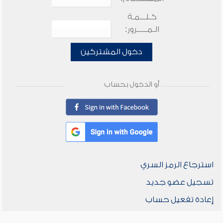
كـلـــمـة
الـمـــــرور:
دخول المشتركين
أو الدخول بحساب
استرجاع الرمز السري
تسجيل عضو جديد
إعادة تفعيل حساب