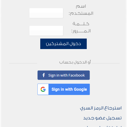
اسم
المستخدم:
كـلـــمـة
الـمـــــرور:
دخول المشتركين
أو الدخول بحساب
استرجاع الرمز السري
تسجيل عضو جديد