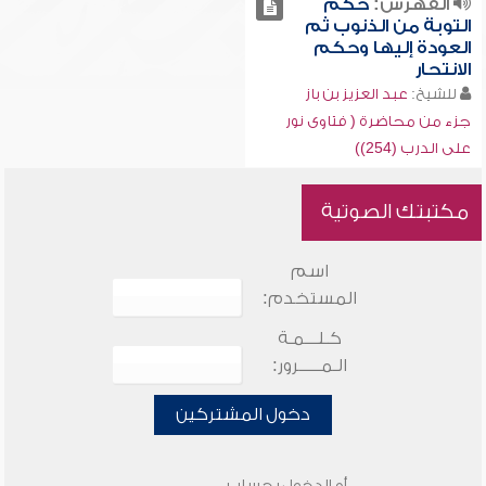
الفهرس:
حكم
التوبة من الذنوب ثم
العودة إليها وحكم
الانتحار
للشيخ:
عبد العزيز بن باز
جزء من محاضرة ( فتاوى نور
على الدرب (254))
مكتبتك الصوتية
اسم
المستخدم:
كـلـــمـة
الـمـــــرور:
دخول المشتركين