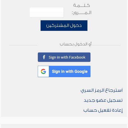
كـلـــمـة
الـمـــــرور:
دخول المشتركين
أو الدخول بحساب
استرجاع الرمز السري
تسجيل عضو جديد
إعادة تفعيل حساب