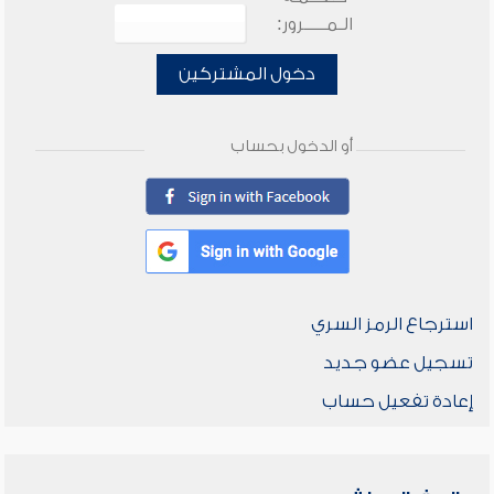
الـمـــــرور:
دخول المشتركين
أو الدخول بحساب
استرجاع الرمز السري
تسجيل عضو جديد
إعادة تفعيل حساب