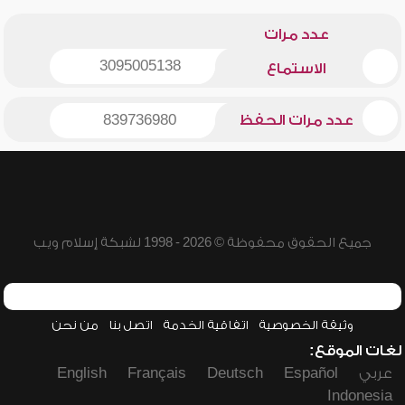
عدد مرات
3095005138
الاستماع
عدد مرات الحفظ
839736980
جميع الحقوق محفوظة © 2026 - 1998 لشبكة إسلام ويب
وثيقة الخصوصية
اتفاقية الخدمة
اتصل بنا
من نحن
لغات الموقع:
عربي
Español
Deutsch
Français
English
Indonesia