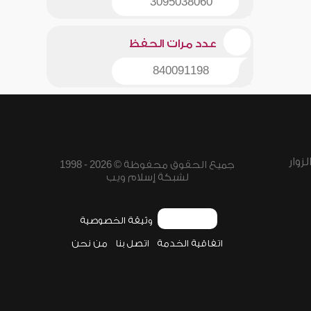
3095038060
عدد مرات الحفظ
840091198
زوار
جميع الحقوق محفوظة © 2026 - 1998
لشبكة إسلام ويب
وثيقة الخصوصية
اتفاقية الخدمة
اتصل بنا
من نحن