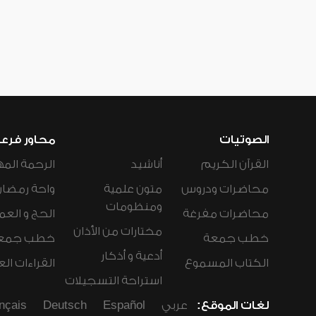
الصوتيات
محاور فرع
القرآن الكريم
أناشيد
الرحمة المه
محاضرات ودروس
متون علمية
واحة رمضان
ومنظومات
محاضرات مفرغة
الحج و العم
مختارات من الأذان
خطب جمعة
خطب جمع
أدعية و أذكار
الكتاب المسموع
القراءات ال
استراحة التسجيلات
لغات الموقع:
عربي
Español
Deutsch
nçais