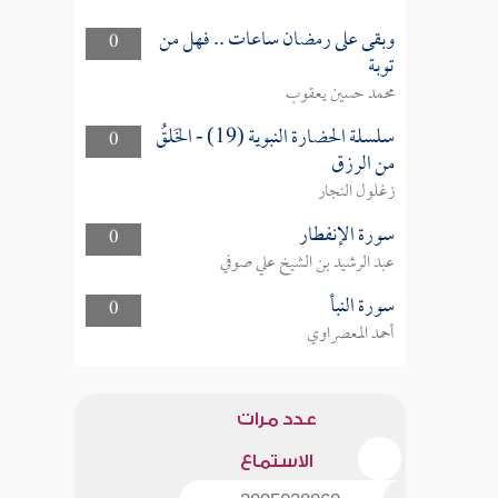
وبقى على رمضان ساعات .. فهل من
0
توبة
محمد حسين يعقوب
سلسلة الحضارة النبوية (19) - الخَلقُ
0
من الرزق
زغلول النجار
سورة الإنفطار
0
عبد الرشيد بن الشيخ علي صوفي
سورة النبأ
0
أحمد المعصراوي
عدد مرات
الاستماع