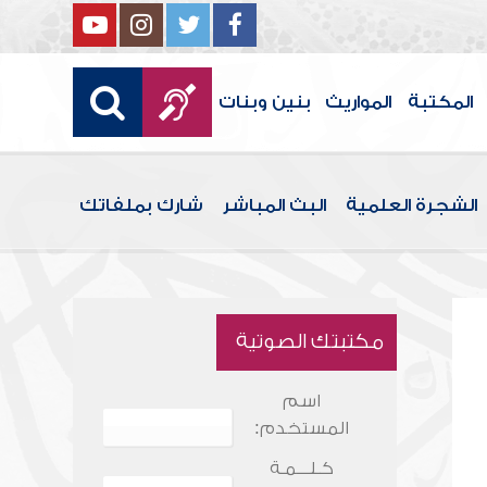
المكتبة
المواريث
بنين وبنات
الشجرة العلمية
البث المباشر
شارك بملفاتك
مكتبتك الصوتية
اسم
المستخدم:
كـلـــمـة