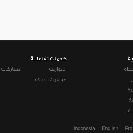
ية
خدمات تفاعلية
داة
المواريث
مشاركات ال
مواقيت الصلاة
رة
ة
عشر
Indonesia
English
Fra