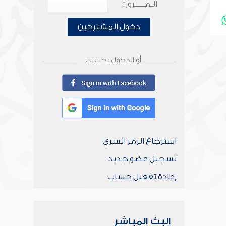
الـمـــــرور:
دخول المشتركين
أو الدخول بحساب
استرجاع الرمز السري
تسجيل عضو جديد
إعادة تفعيل حساب
البث المباشر