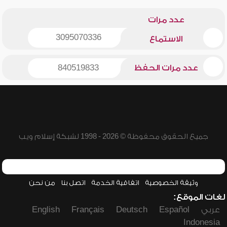
عدد مرات
3095070336
الاستماع
عدد مرات الحفظ
840519833
جميع الحقوق محفوظة © 2026 - 1998 لشبكة إسلام ويب
وثيقة الخصوصية
اتفاقية الخدمة
اتصل بنا
من نحن
لغات الموقع:
عربي
Español
Deutsch
Français
English
Indonesia