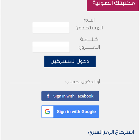
مكتبتك الصوتية
اسم
المستخدم:
كـلـــمـة
الـمـــــرور:
دخول المشتركين
أو الدخول بحساب
استرجاع الرمز السري