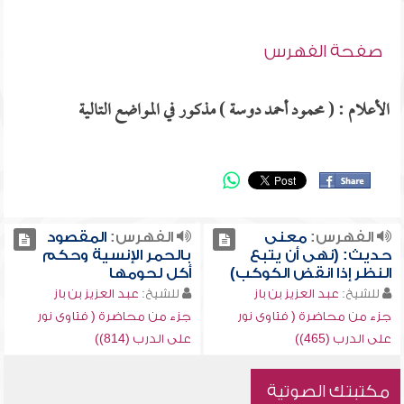
صفحة الفهرس
الأعلام : ( محمود أحمد دوسة ) مذكور في المواضع التالية
الفهرس:
معنى
الفهرس:
المقصود
حديث: (نهى أن يتبع
بالحمر الإنسية وحكم
النظر إذا انقض الكوكب)
أكل لحومها
للشيخ:
عبد العزيز بن باز
للشيخ:
عبد العزيز بن باز
جزء من محاضرة ( فتاوى نور
جزء من محاضرة ( فتاوى نور
على الدرب (465))
على الدرب (814))
مكتبتك الصوتية