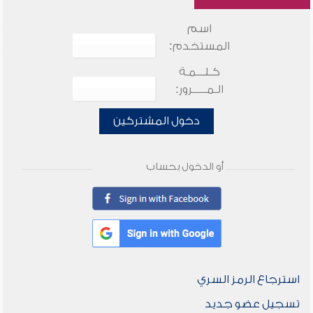
اسم
المستخدم:
كـلـــمـة
الـمـــــرور:
دخول المشتركين
أو الدخول بحساب
استرجاع الرمز السري
تسجيل عضو جديد