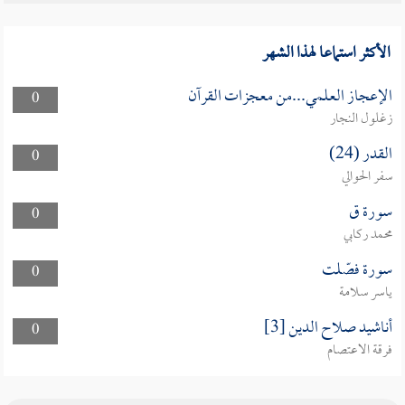
الأكثر استماعا لهذا الشهر
الإعجاز العلمي...من معجزات القرآن
0
زغلول النجار
القدر (24)
0
سفر الحوالي
سورة ق
0
محمد ركابي
سورة فصّلت
0
ياسر سلامة
أناشيد صلاح الدين [3]
0
فرقة الاعتصام