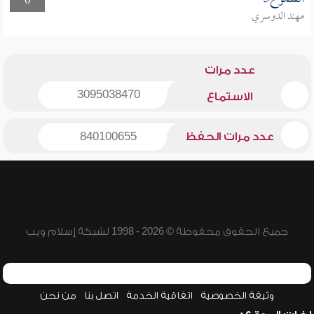
0
مهند الدوسري
عدد مرات
3095038470
الاستماع
عدد مرات الحفظ
840100655
جميع الحقوق محفوظة © 2026 - 1998 لشبكة إسلام ويب
وثيقة الخصوصية
اتفاقية الخدمة
اتصل بنا
من نحن