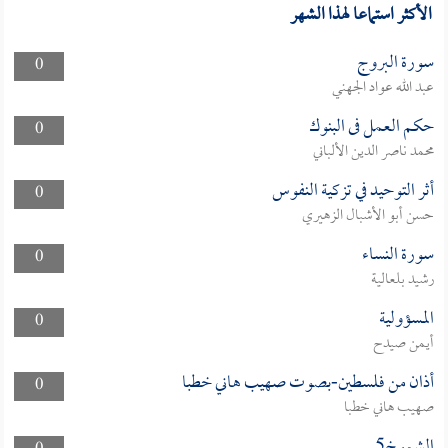
الأكثر استماعا لهذا الشهر
سورة البروج
0
عبد الله عواد الجهني
حكم العمل فى البنوك
0
محمد ناصر الدين الألباني
أثر التوحيد في تزكية النفوس
0
حسن أبو الأشبال الزهيري
سورة النساء
0
رشيد بلعالية
المسؤولية
0
أيمن صيدح
أذان من فلسطين-بصوت صهيب هاني خطبا
0
صهيب هاني خطبا
الشموخ5