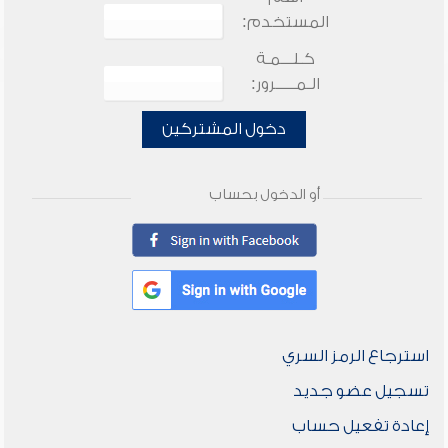
المستخدم:
كـلـــمـة
الـمـــــرور:
دخول المشتركين
أو الدخول بحساب
استرجاع الرمز السري
تسجيل عضو جديد
إعادة تفعيل حساب