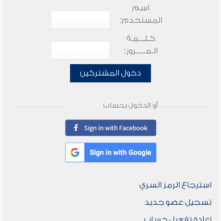
اسم
المستخدم:
كـلـــمـة
الـمـــــرور:
دخول المشتركين
أو الدخول بحساب
استرجاع الرمز السري
تسجيل عضو جديد
إعادة تفعيل حساب