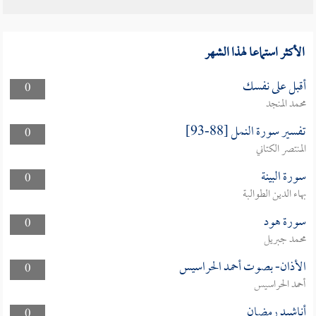
الأكثر استماعا لهذا الشهر
أقبل على نفسك
0
محمد المنجد
تفسير سورة النمل [88-93]
0
المنتصر الكتاني
سورة البينة
0
بهاء الدين الطوالبة
سورة هود
0
محمد جبريل
الأذان- بصوت أحمد الحراسيس
0
أحمد الحراسيس
أناشيد رمضان
0