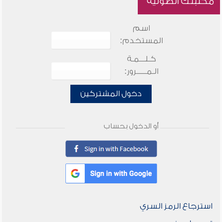
مكتبتك الصوتية
اسم
المستخدم:
كـلـــمـة
الـمـــــرور:
دخول المشتركين
أو الدخول بحساب
استرجاع الرمز السري