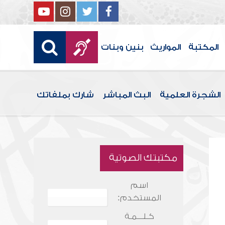
المكتبة
المواريث
بنين وبنات
الشجرة العلمية
البث المباشر
شارك بملفاتك
مكتبتك الصوتية
اسم
المستخدم:
كـلـــمـة