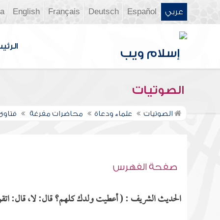
عربي
Español
Deutsch
Français
English
ia
الرئي
الصوتيات
الصوتيات
علماء ودعاة
محاضرات مفرغة
فتاوى ن
صفحة الفهرس
الحديث الشريف : ( أعطيت ولدك كلهم؟ قال: لا، قال: اتقوا ا