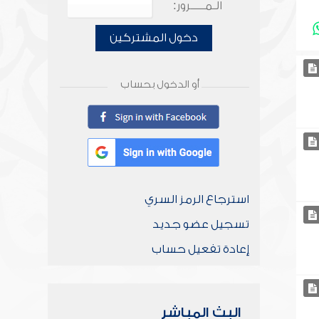
الـمـــــرور:
دخول المشتركين
أو الدخول بحساب
استرجاع الرمز السري
تسجيل عضو جديد
إعادة تفعيل حساب
البث المباشر