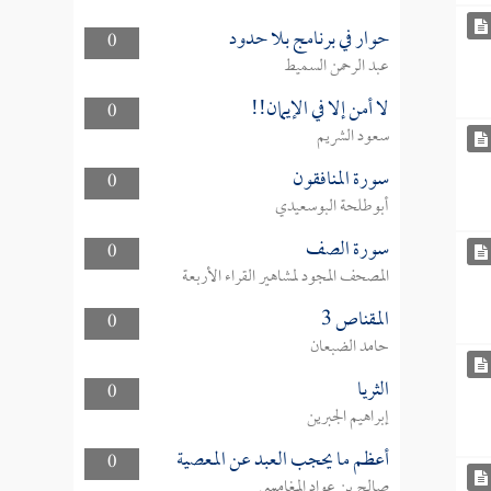
حوار في برنامج بلا حدود
0
عبد الرحمن السميط
لا أمن إلا في الإيمان!!
0
سعود الشريم
سورة المنافقون
0
أبوطلحة البوسعيدي
سورة الصف
0
المصحف المجود لمشاهير القراء الأربعة
المقناص 3
0
حامد الضبعان
الثريا
0
إبراهيم الجبرين
أعظم ما يحجب العبد عن المعصية
0
صالح بن عواد المغامسي