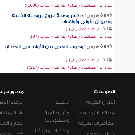
جزء من محاضرة ( فتاوى نور على الدرب (1008))
الفهرس:
حكم وصية الزوج لزوجته الثانية
وحرمان الأولى وأولادها
للشيخ:
عبد العزيز بن باز
جزء من محاضرة ( فتاوى نور على الدرب (97))
الفهرس:
وجوب العدل بين الأولاد في العطايا
للشيخ:
عبد العزيز بن باز
جزء من محاضرة ( فتاوى نور على الدرب (217))
الصوتيات
محاور فرع
القرآن الكريم
أناشيد
الرحمة المه
محاضرات ودروس
متون علمية
واحة رمضان
ومنظومات
محاضرات مفرغة
الحج و العم
مختارات من الأذان
خطب جمعة
خطب جمع