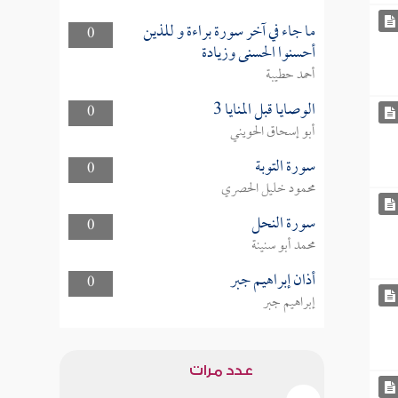
ما جاء في آخر سورة براءة و للذين
0
أحسنوا الحسنى وزيادة
أحمد حطيبة
الوصايا قبل المنايا 3
0
أبو إسحاق الحويني
سورة التوبة
0
محمود خليل الحصري
سورة النحل
0
محمد أبو سنينة
أذان إبراهيم جبر
0
إبراهيم جبر
عدد مرات