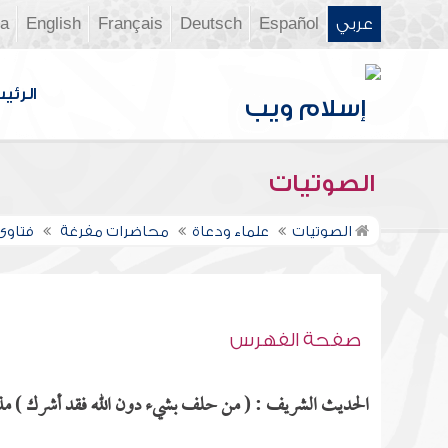
عربي
Español
Deutsch
Français
English
ia
الرئي
الصوتيات
الصوتيات
علماء ودعاة
محاضرات مفرغة
فتاوى ن
صفحة الفهرس
الحديث الشريف : ( من حلف بشيء دون الله فقد أشرك ) مذكو