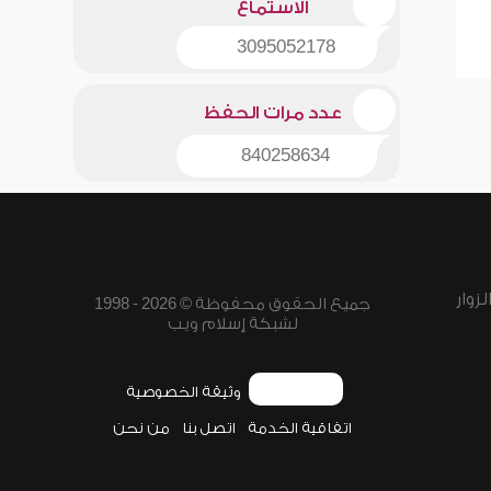
الاستماع
3095052178
عدد مرات الحفظ
840258634
زوار
جميع الحقوق محفوظة © 2026 - 1998
لشبكة إسلام ويب
وثيقة الخصوصية
اتفاقية الخدمة
اتصل بنا
من نحن