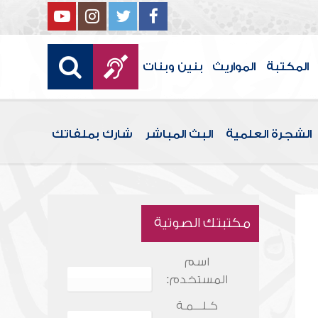
المكتبة
المواريث
بنين وبنات
الشجرة العلمية
البث المباشر
شارك بملفاتك
مكتبتك الصوتية
اسم
المستخدم:
كـلـــمـة