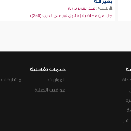
بغير الله
للشيخ:
عبد العزيز بن باز
جزء من محاضرة ( فتاوى نور على الدرب (256))
ية
خدمات تفاعلية
داة
المواريث
مشاركات ال
مواقيت الصلاة
رة
ة
عشر