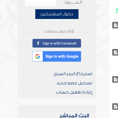
الـمـــــرور:
دخول المشتركين
أو الدخول بحساب
استرجاع الرمز السري
تسجيل عضو جديد
إعادة تفعيل حساب
البث المباشر