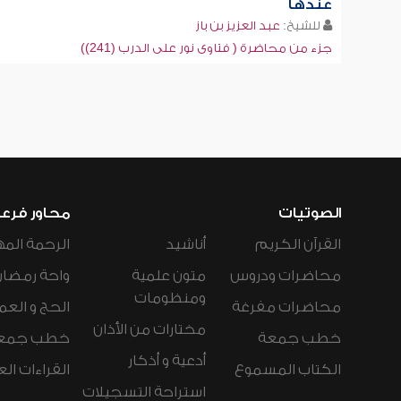
عندها
للشيخ:
عبد العزيز بن باز
جزء من محاضرة ( فتاوى نور على الدرب (241))
الصوتيات
محاور فرع
القرآن الكريم
أناشيد
الرحمة المه
محاضرات ودروس
متون علمية
واحة رمضان
ومنظومات
محاضرات مفرغة
الحج و العم
مختارات من الأذان
خطب جمعة
خطب جمع
أدعية و أذكار
الكتاب المسموع
القراءات ال
استراحة التسجيلات