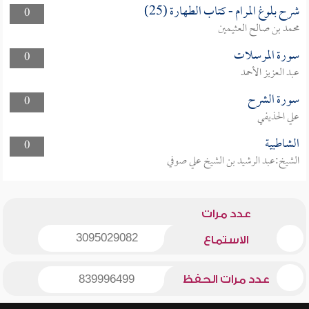
شرح بلوغ المرام - كتاب الطهارة (25)
0
محمد بن صالح العثيمين
سورة المرسلات
0
عبد العزيز الأحمد
سورة الشرح
0
علي الحذيفي
الشاطبية
0
الشيخ:عبد الرشيد بن الشيخ علي صوفي
عدد مرات
3095029082
الاستماع
عدد مرات الحفظ
839996499