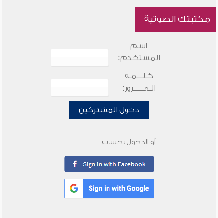
مكتبتك الصوتية
اسم
المستخدم:
كـلـــمـة
الـمـــــرور:
دخول المشتركين
أو الدخول بحساب