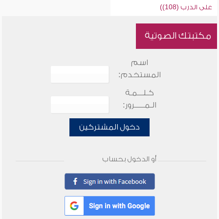
على الدرب (108))
مكتبتك الصوتية
اسم
المستخدم:
كـلـــمـة
الـمـــــرور:
دخول المشتركين
أو الدخول بحساب