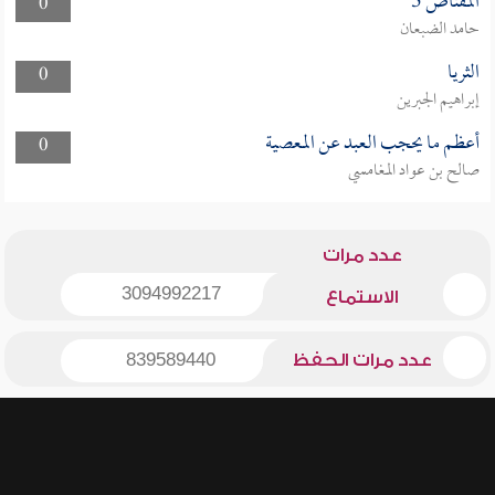
المقناص 3
0
حامد الضبعان
الثريا
0
إبراهيم الجبرين
أعظم ما يحجب العبد عن المعصية
0
صالح بن عواد المغامسي
عدد مرات
3094992217
الاستماع
عدد مرات الحفظ
839589440