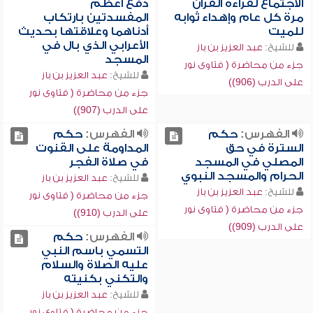
الاجتماع لقراءة القرآن
دفع أعظم
مرة كل عام وإهداء ثوابه
المفسدتين بارتكاب
للميت
أدناهما وعلاقتها بحديث
الأعرابي الذي بال في
للشيخ:
عبد العزيز بن باز
المسجد
جزء من محاضرة ( فتاوى نور
للشيخ:
عبد العزيز بن باز
على الدرب (906))
جزء من محاضرة ( فتاوى نور
على الدرب (907))
الفهرس:
حكم
الفهرس:
حكم
السترة في حق
المداومة على القنوت
المصلي في المسجد
في صلاة الفجر
الحرام والمسجد النبوي
للشيخ:
عبد العزيز بن باز
للشيخ:
عبد العزيز بن باز
جزء من محاضرة ( فتاوى نور
جزء من محاضرة ( فتاوى نور
على الدرب (910))
على الدرب (909))
الفهرس:
حكم
التسمي باسم النبي
عليه الصلاة والسلام
والتكني بكنيته
للشيخ:
عبد العزيز بن باز
جزء من محاضرة ( فتاوى نور