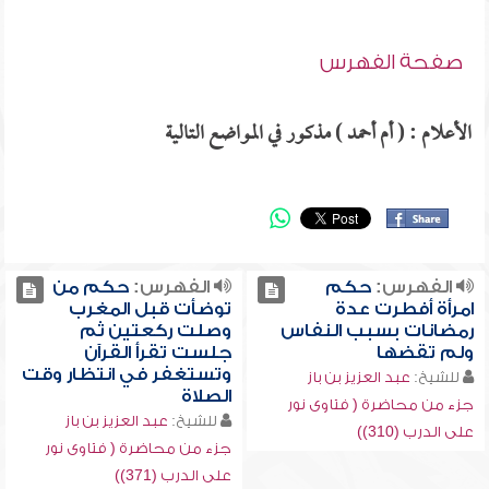
صفحة الفهرس
الأعلام : ( أم أحمد ) مذكور في المواضع التالية
الفهرس:
حكم
الفهرس:
حكم من
امرأة أفطرت عدة
توضأت قبل المغرب
رمضانات بسبب النفاس
وصلت ركعتين ثم
ولم تقضها
جلست تقرأ القرآن
وتستغفر في انتظار وقت
للشيخ:
عبد العزيز بن باز
الصلاة
جزء من محاضرة ( فتاوى نور
للشيخ:
عبد العزيز بن باز
على الدرب (310))
جزء من محاضرة ( فتاوى نور
على الدرب (371))