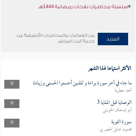
سلسلة محاضرات نفحات رمضانية 1444هـ
من الفعاليات والمحاضرات الأرشيفية من
المزيد
خدمة البث المباشر
الأكثر استماعا لهذا الشهر
ما جاء في آخر سورة براءة و للذين أحسنوا الحسنى وزيادة
0
أحمد حطيبة
الوصايا قبل المنايا 3
0
أبو إسحاق الحويني
سورة التوبة
0
محمود خليل الحصري