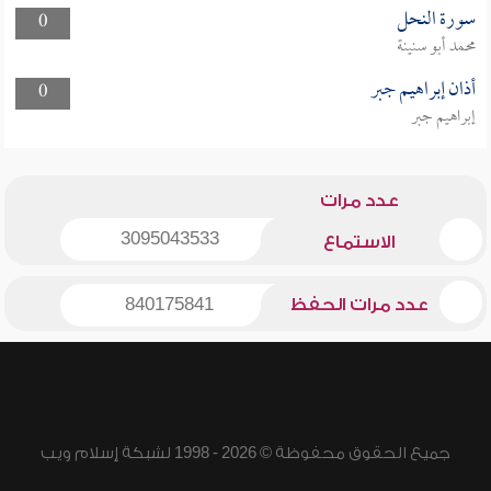
سورة النحل
0
محمد أبو سنينة
أذان إبراهيم جبر
0
إبراهيم جبر
عدد مرات
3095043533
الاستماع
عدد مرات الحفظ
840175841
جميع الحقوق محفوظة © 2026 - 1998 لشبكة إسلام ويب