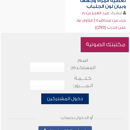
تغطية المرأة وجهها
وبيان لون الجلباب
للشيخ:
عبد العزيز بن باز
جزء من محاضرة ( فتاوى نور
على الدرب (293))
مكتبتك الصوتية
اسم
المستخدم:
كـلـــمـة
الـمـــــرور:
دخول المشتركين
أو الدخول بحساب