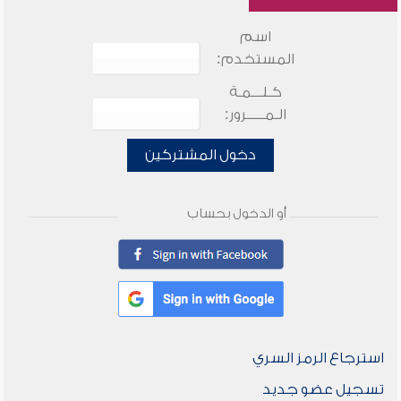
اسم
المستخدم:
كـلـــمـة
الـمـــــرور:
دخول المشتركين
أو الدخول بحساب
استرجاع الرمز السري
تسجيل عضو جديد