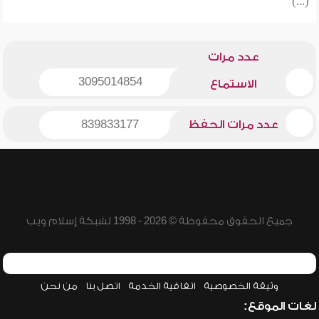
(...)
عدد مرات
3095014854
الاستماع
عدد مرات الحفظ
839833177
جميع الحقوق محفوظة © 2026 - 1998 لشبكة إسلام ويب
وثيقة الخصوصية
اتفاقية الخدمة
اتصل بنا
من نحن
لغات الموقع: